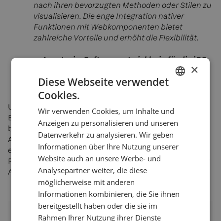
nach ihren bevorzugten Methoden oder Stilen zu
visualisieren. Die enge Integration nativer
Funktionen mit Webkomponenten bietet
zahlreiche Vorteile und erhöht die Flexibilität.
—
Anastasia, Softwareentwicklerin für die iOS-
×
Plattform, Devexperts
Diese Webseite verwendet
Cookies.
ENGLISH
Unser Team für dieses Projekt bestand aus nur drei
Wir verwenden Cookies, um Inhalte und
GERMAN
Entwicklern, die die Aufgabe in kurzer Zeit erfolgreich
Anzeigen zu personalisieren und unseren
bewältigten und zwei native mobile Bibliotheken für
TURKISH
Datenverkehr zu analysieren. Wir geben
Anwendungen rund um den Charting-Kern
Informationen über Ihre Nutzung unserer
SPANISH
entwickelten. Diese effiziente Umsetzung zeigte den
Website auch an unsere Werbe- und
Ressourcenbedarf für zukünftige Integrationen mobiler
Analysepartner weiter, die diese
Anwendungen auf.
möglicherweise mit anderen
Informationen kombinieren, die Sie ihnen
bereitgestellt haben oder die sie im
Rahmen Ihrer Nutzung ihrer Dienste