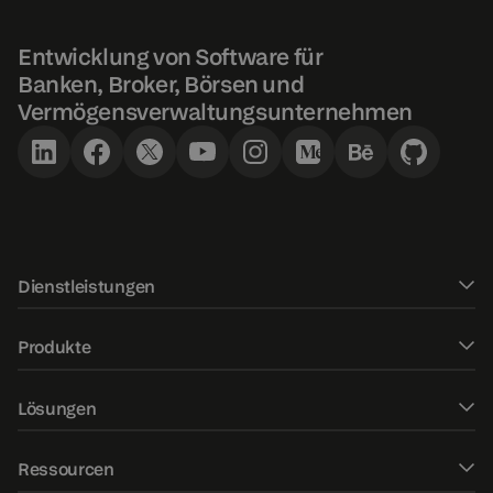
Entwicklung von Software für
Banken, Broker, Börsen und
Vermögensverwaltungsunternehmen
Dienstleistungen
Softwareentwicklung
Produkte
UXUI Design
DXtrade CFD
Lösungen
FinTech-Beratung
DXtrade Crypto
Web-Trader
KI/ML-Entwicklung
Ressourcen
DXtrade XT