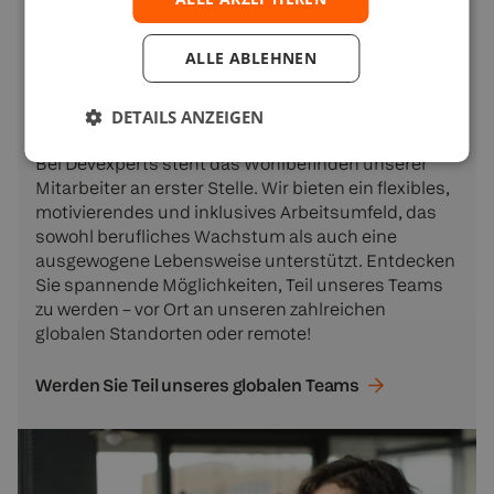
Devexperts und tragen zu seinem Erfolg bei. Mit
umfassender Expertise liefert unser
ALLE ABLEHNEN
internationales Team preisgekrönte digitale
Produkte, die für technologische Exzellenz und
DETAILS ANZEIGEN
Innovation anerkannt sind.
Bei Devexperts steht das Wohlbefinden unserer
Mitarbeiter an erster Stelle. Wir bieten ein flexibles,
motivierendes und inklusives Arbeitsumfeld, das
sowohl berufliches Wachstum als auch eine
ausgewogene Lebensweise unterstützt. Entdecken
Sie spannende Möglichkeiten, Teil unseres Teams
zu werden – vor Ort an unseren zahlreichen
globalen Standorten oder remote!
Werden Sie Teil unseres globalen
Teams