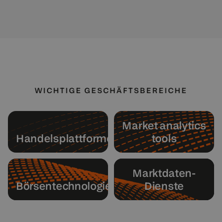
WICHTIGE GESCHÄFTSBEREICHE
Market an­a­lyt­ics
Handelsplattformen
tools
Marktdaten-
Börsentechnologie
Dienste