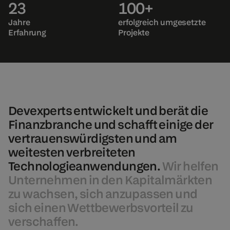
23
100+
Jahre
erfolgreich umgesetzte
Erfahrung
Projekte
Devexperts entwickelt und berät die
Finanzbranche und schafft einige der
vertrauenswürdigsten und am
weitesten verbreiteten
Technologieanwendungen.
Wir helfen
Unternehmen in den Kapitalmärkten
zu wachsen, sich anzupassen und
sich einen Wettbewerbsvorteil zu
verschaffen.