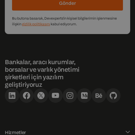
Gönder
Bu butona basarak, Devexperts'in kişisel bilgilerimin işlenmesine
ilişkin
gizlilik politikasını
kabul ediyorum.
Bankalar, aracı kurumlar,
borsalar ve varlık yönetimi
şirketleri için yazılım
geliştiriyoruz
Hizmetler