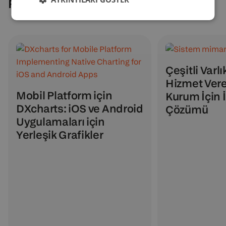
Related cases
Çeşitli Varlı
Hizmet Vere
Mobil Platform için
Kurum İçin İ
DXcharts: iOS ve Android
Çözümü
Uygulamaları için
Yerleşik Grafikler