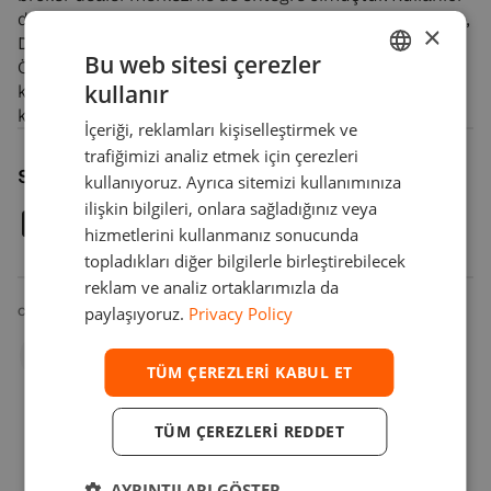
deneyiminde en iyi düzeyin elde edilebilmesini teminen,
×
Devexperts tarafından yeni özellikler geliştirilmiştir:
Bu web sitesi çerezler
Özelleştirilebilen kumanda paneli ve widget’lar, ortak
kullanır
kullanılan uyarı servisi, ileri düzey bilgi arama işlevi ve
ENGLISH
konu bazlı yardım işlevi.
İçeriği, reklamları kişiselleştirmek ve
GERMAN
trafiğimizi analiz etmek için çerezleri
TURKISH
Share article
kullanıyoruz. Ayrıca sitemizi kullanımınıza
ilişkin bilgileri, onlara sağladığınız veya
SPANISH
hizmetlerini kullanmanız sonucunda
topladıkları diğer bilgilerle birleştirebilecek
reklam ve analiz ortaklarımızla da
paylaşıyoruz.
Privacy Policy
CATEGORIES
Servet Yönetim Şirketi
TÜM ÇEREZLERI KABUL ET
TÜM ÇEREZLERI REDDET
AYRINTILARI GÖSTER