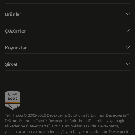
Yazılım geliştirme
Ürünler
Kullanıcı Arayüzü / Kullanıcı Deneyimi Tasarımı
DXtrade CFD
Çözümler
Fintech danışmanlığı
DXtrade Kripto
Web trader
Piyasa verileri
Kaynaklar
DXtrade XT
Mobil işlem uygulamaları
QA danışmanlığı ve denetimi
Blog
DXmatch
Şirket
Emir yönetim sistemi
QA testleri
E-kitaplar
DXcharts
Hakkımızda
Risk yönetimi
QA custom services
Vaka çalışmaları
Devexa sohbet botu
İletişim
FIX/FAST ağ geçitleri
DXfina piyasa veri terminali
Etkinlikler
Opsiyon işlem platformu
Ödüller
Telif Hakkı © 2002-2026 Devexperts Solutions IE Limited. Devexperts™,
DXtrade™, and dxFeed™ Devexperts Solutions IE Limited veya bağlı
Press releases
şirketlerine ("Devexperts") aittir. Tüm hakları saklıdır. Devexperts,
yazılım ürünleri ve hizmetleri sağlayan bir yazılım şirketidir. Devexperts
Kariyer olanakları