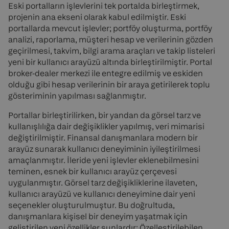
Eski portalların işlevlerini tek portalda birleştirmek,
projenin ana ekseni olarak kabul edilmiştir. Eski
portallarda mevcut işlevler; portföy oluşturma, portföy
analizi, raporlama, müşteri hesap ve verilerinin gözden
geçirilmesi, takvim, bilgi arama araçları ve takip listeleri
yeni bir kullanıcı arayüzü altında birleştirilmiştir. Portal
broker-dealer merkezi ile entegre edilmiş ve eskiden
olduğu gibi hesap verilerinin bir araya getirilerek toplu
gösteriminin yapılması sağlanmıştır.
Portallar birleştirilirken, bir yandan da görsel tarz ve
kullanışlılığa dair değişiklikler yapılmış, veri mimarisi
değiştirilmiştir. Finansal danışmanlara modern bir
arayüz sunarak kullanıcı deneyiminin iyileştirilmesi
amaçlanmıştır. İleride yeni işlevler eklenebilmesini
teminen, esnek bir kullanıcı arayüz çerçevesi
uygulanmıştır. Görsel tarz değişikliklerine ilaveten,
kullanıcı arayüzü ve kullanıcı deneyimine dair yeni
seçenekler oluşturulmuştur. Bu doğrultuda,
danışmanlara kişisel bir deneyim yaşatmak için
geliştirilen yeni özellikler şunlardır: Özelleştirilebilen