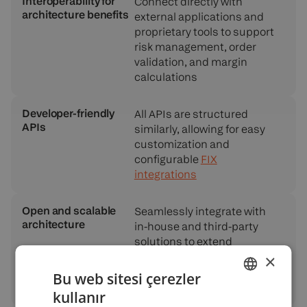
Interoperability for
Connect directly with
architecture benefits
external applications and
proprietary tools to support
risk management, order
validation, and margin
calculations
Developer-friendly
All APIs are structured
APIs
similarly, allowing for easy
customization and
configurable
FIX
integrations
Open and scalable
Seamlessly integrate with
architecture
in-house and third-party
solutions to extend
functionality across
×
trading, compliance, and
Bu web sitesi çerezler
back-office operations
kullanır
ENGLISH