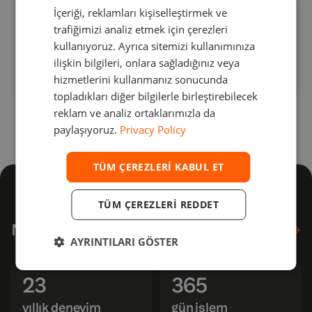
İçeriği, reklamları kişiselleştirmek ve
Multi-asset and
GERMAN
Market-making and trading
trafiğimizi analiz etmek için çerezleri
market-making
across a full range of
TURKISH
support
kullanıyoruz. Ayrıca sitemizi kullanımınıza
financial instruments, from
ilişkin bilgileri, onlara sağladığınız veya
cash products to exchange-
SPANISH
traded and OTC derivatives
hizmetlerini kullanmanız sonucunda
topladıkları diğer bilgilerle birleştirebilecek
reklam ve analiz ortaklarımızla da
paylaşıyoruz.
Privacy Policy
TÜM ÇEREZLERI KABUL ET
TÜM ÇEREZLERI REDDET
Neden Devexperts
Hakkımızda
AYRINTILARI GÖSTER
23
365
yıllık deneyim
gün işlem