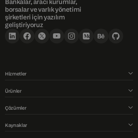
Bankalar, aracı kurumlar,
borsalar ve varlık yönetimi
şirketleri için yazılım
geliştiriyoruz
Hizmetler
Yazılım geliştirme
Ürünler
Kullanıcı Arayüzü / Kullanıcı Deneyimi Tasarımı
DXtrade CFD
Çözümler
Fintech danışmanlığı
DXtrade Kripto
Web trader
Piyasa verileri
Kaynaklar
DXtrade XT
Mobil işlem uygulamaları
QA danışmanlığı ve denetimi
Blog