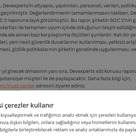
Devexperts’in altyapısı, yazılımları, personeli, verileri, politi
 geçirilmiştir. Değerlendirmenin tamamlanmasını takiben, D
2 raporuna layık görülmüştür. Bu rapor, şirketin SOC 2’nin güv
dartları ile tamamen uyum içinde olduğunun tespit edildiğin
a ele alınan bazı karşılaştırma ölçütleri şunlardır: Katı bir 
leri, yeni nesil güvenlik duvarlarının kullanılması, yetkisiz eriş
esi, gizlilik politikalarının şirketin genelinde uygulanması, ve 
yıl girecek olmasının yanı sıra, Devexperts söz konusu raporu 
tansiyel müşteri ile de paylaşacaktır. Daha fazla bilgi için,
om/trust-center
adresini ziyaret ediniz.
i çerezler kullanır
ı kişiselleştirmek ve trafiğimizi analiz etmek için çerezleri kullanıy
el kuruluşun güvenlik ve uyum alanındaki iş ortağı olan A-LIGN
nıza ilişkin bilgileri, onlara sağladığınız veya hizmetlerini kulla
altma yolunda yardımcı olmaktadır. Hizmetlerini kendi alanınd
 bilgilerle birleştirebilecek reklam ve analiz ortaklarımızla da payl
aşımı ile sunan A-LIGN’ın sahip olduğu bazı yetkiler şunlardır: