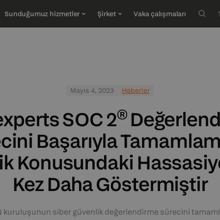
Sunduğumuz hizmetler
Şirket
Vaka çalışmaları
HIZMETLER
KAYNAKLAR
BIZE KATILIN
BI
Özel yazılım geliştirme
E-kitaplar
Kariyer Olanakları
Em
Mayıs 4, 2023
Haberler
Kalite Güvencesi
Blog
FI
xperts SOC 2® Değerlen
Piyasa verileri
cini Başarıyla Tamamlam
UX/UI tasarımı
ik Konusundaki Hassasiyet
Servet yönetim yazılımı
Kez Daha Göstermiştir
N kuruluşunun siber güvenlik değerlendirme sürecini tamaml