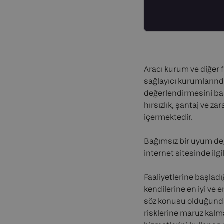
Aracı kurum ve diğer f
sağlayıcı kurumların
değerlendirmesini ba
hırsızlık, şantaj ve z
içermektedir.
Bağımsız bir uyum de
internet sitesinde ilgi
Faaliyetlerine başlad
kendilerine en iyi ve 
söz konusu olduğunda, f
risklerine maruz kalm