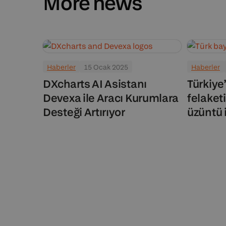
More news
Haberler
15 Ocak 2025
Haberler
DXcharts AI Asistanı
Türkiye
Devexa ile Aracı Kurumlara
felaket
Desteği Artırıyor
üzüntü 