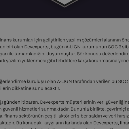
inans kurumları için geliştirilen yazılım çözümleri alanının ö
dan biri olan Devexperts, bugün A-LIGN kurumunun SOC 2 sib
şarı ile tamamladığını duyurmuştur. Söz konusu değerlendirm
ararlı yazılım yüklenmesi gibi tehditlere karşı korunmasına yöne
ğerlendirme kuruluşu olan A-LIGN tarafından verilen bu SOC 
lilerin dikkatine sunulacaktır.
ığı günden itibaren, Devexperts müşterilerinin veri güvenliğ
en güvenli hizmetleri sunmaktadır. Bununla birlikte, çevrimiçi 
inans sektörünün çeşitli aktörleri siber saldırı ve veri hırsızl
aktadır. Bu konudaki kaygıların farkında olan Devexperts, fina