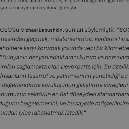
 müşterilerine daha ileri düzey bir güven duygusu sağlamak iç
şunun onayını alma yoluna gitmiştir.
 CEO’su
, şunları söylemiştir:
“SO
Michael Babushkin
esinden geçmek, müşterilerimizin verilerini hırsız
tehditlere karşı korumak yolunda yeni bir kilometre
“
Dünyanın her yanındaki aracı kurum ve borsalara
lımları sağlamakta olan Devexperts için, bu özellik
İnsanların tasarruf ve yatırımlarının yönetildiği b
r değerlendirme kuruluşunun geliştirme süreçleri
numuzun sektörün en üst düzeydeki standartlarını
lduğunu belgelemesini, ve bu sayede müşterilerimi
ımından iyice rahatlatmak istedik.
“