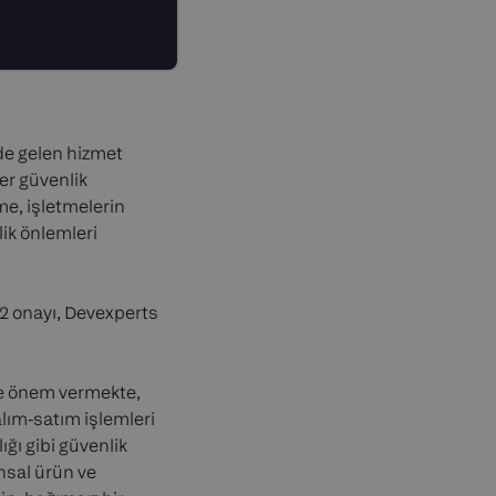
nde gelen hizmet
er güvenlik
e, işletmelerin
lik önlemleri
2 onayı, Devexperts
ine önem vermekte,
alım-satım işlemleri
ığı gibi güvenlik
nsal ürün ve