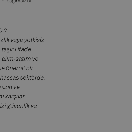
in, bağımsız bir
C 2
lık veya yetkisiz
 taşını ifade
 alım-satım ve
le önemli bir
u hassas sektörde,
mizin ve
 karşılar
zi güvenlik ve