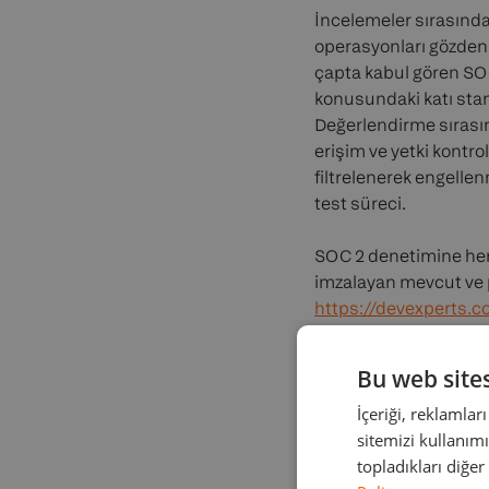
İncelemeler sırasında, 
operasyonları gözden
çapta kabul gören SOC 
konusundaki katı stan
Değerlendirme sırasınd
erişim ve yetki kontrol
filtrelenerek engellenm
test süreci.
SOC 2 denetimine her 
imzalayan mevcut ve po
https://devexperts.c
A-LIGN HAKKINDA
Bu web sites
İçeriği, reklamlar
2.500’den fazla küres
sitemizi kullanımı
güvenlik risklerini az
topladıkları diğer
sağlayıcısı olmak yakl