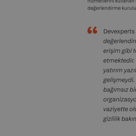
hizmetlerini kullanan
değerlendirme kurulu
Devexperts
değerlendirm
erişim gibi 
etmektedir.
yatırım yazı
gelişmeydi. 
bağımsız bi
organizasyo
vaziyette o
gizlilik bak