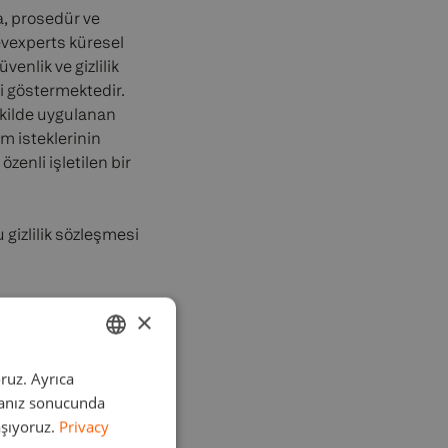
ka, prosedür ve
evexperts küresel
enlik ve gizlilik
i göstermektedir.
şekilde uygulanan
im isteklerinin
özenli işletilen bir
gizlilik sözleşmesi
×
oruz. Ayrıca
ENGLISH
, bu kuruluşlara siber
nmanız sonucunda
aki tek hizmet
GERMAN
aşıyoruz.
Privacy
 Lisanslı SOC 1 ve
TURKISH