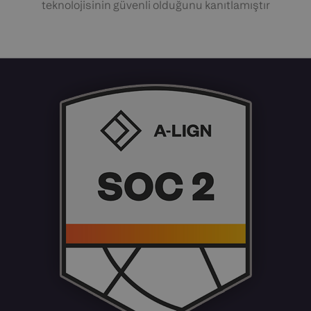
teknolojisinin güvenli olduğunu kanıtlamıştır