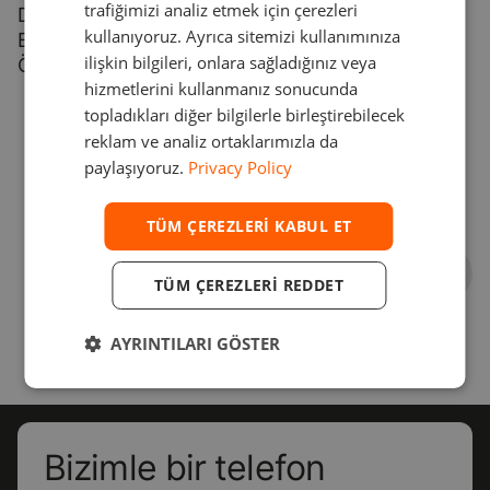
trafiğimizi analiz etmek için çerezleri
Devexperts’in Grafik Programına
TURKISH
kullanıyoruz. Ayrıca sitemizi kullanımınıza
Entegre Edilmiş, Teknik Analiz
ilişkin bilgileri, onlara sağladığınız veya
Özellikleri Zenginleştirmiştir
SPANISH
hizmetlerini kullanmanız sonucunda
topladıkları diğer bilgilerle birleştirebilecek
reklam ve analiz ortaklarımızla da
paylaşıyoruz.
Privacy Policy
TÜM ÇEREZLERI KABUL ET
TÜM ÇEREZLERI REDDET
AYRINTILARI GÖSTER
Bizimle bir telefon