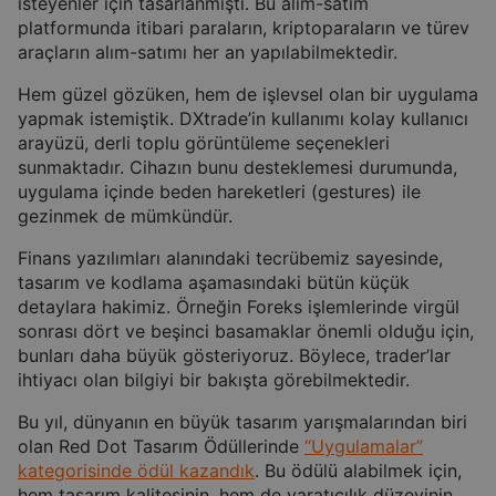
isteyenler için tasarlanmıştı. Bu alım-satım
platformunda itibari paraların, kriptoparaların ve türev
araçların alım-satımı her an yapılabilmektedir.
Hem güzel gözüken, hem de işlevsel olan bir uygulama
yapmak istemiştik. DXtrade’in kullanımı kolay kullanıcı
arayüzü, derli toplu görüntüleme seçenekleri
sunmaktadır. Cihazın bunu desteklemesi durumunda,
uygulama içinde beden hareketleri (gestures) ile
gezinmek de mümkündür.
Finans yazılımları alanındaki tecrübemiz sayesinde,
tasarım ve kodlama aşamasındaki bütün küçük
detaylara hakimiz. Örneğin Foreks işlemlerinde virgül
sonrası dört ve beşinci basamaklar önemli olduğu için,
bunları daha büyük gösteriyoruz. Böylece, trader’lar
ihtiyacı olan bilgiyi bir bakışta görebilmektedir.
Bu yıl, dünyanın en büyük tasarım yarışmalarından biri
olan Red Dot Tasarım Ödüllerinde
“Uygulamalar”
kategorisinde ödül kazandık
. Bu ödülü alabilmek için,
hem tasarım kalitesinin, hem de yaratıcılık düzeyinin