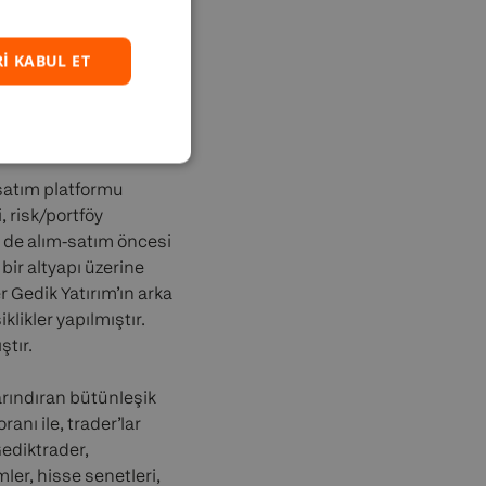
SPANISH
I KABUL ET
-satım platformu
, risk/portföy
et de alım-satım öncesi
ir altyapı üzerine
 Gedik Yatırım’ın arka
klikler yapılmıştır.
tır.
arındıran bütünleşik
anı ile, trader’lar
Gediktrader,
mler, hisse senetleri,