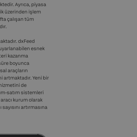
tedir. Ayrıca, piyasa
fik üzerinden işlem
fta çalışan tüm
ır.
maktadır. dxFeed
 uyarlanabilen esnek
şteri kazanma
n süre boyunca
sal araçların
i artmaktadır. Yeni bir
hizmetini de
lım-satım sistemleri
r aracı kurum olarak
 sayısını artırmasına