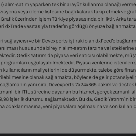
ar) alım-satım yaparken tek bir arayüz kullanma olanağı vermek
pozisyona veya izleme listesine bağlı kalarak takip etmek ve gra
fik üzerinden işlem Türkiye piyasasında bir ilktir. Arka tara
ri dxTrade vasıtasıyla trader’ın gördüğü önyüze bağlanmaktad
ri sağlayıcısı ve bir Devexperts iştiraki olan dxFeed’e bağlan
llanılması hususunda bireyin alım-satım tarzına ve isteklerine
ektedir. Gedik Yatırım da piyasa veri satıcısı olabilmekte, mü
t programları uygulayabilmektedir. Piyasa verilerine istenile
 kullanıcıların maliyetlerini de düşürmekte, talebe göre finan
rilebilmesine olanak sağlamakta, böylece de gelir potansiyelin
 sağlamanın yanı sıra, Devexperts 7x24x365 bakım ve destek 
tmanlı bir ITIL sürecine dayanan bu hizmet, gerçek zamanlı a
9,98 işlerlik durumu sağlamaktadır. Bu da, Gedik Yatırım’ın bi
na odaklanmasına, yeni piyasalara açılmasına ve son kullanıcı