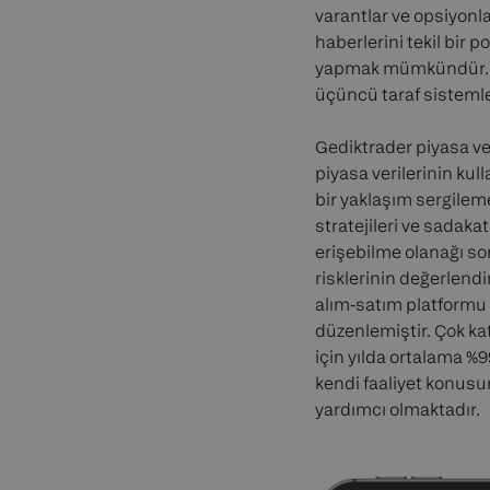
varantlar ve opsiyonl
haberlerini tekil bir 
yapmak mümkündür. Gra
üçüncü taraf sistemle
Gediktrader piyasa ve
piyasa verilerinin ku
bir yaklaşım sergilem
stratejileri ve sadaka
erişebilme olanağı son
risklerinin değerlendi
alım-satım platformu
düzenlemiştir. Çok ka
için yılda ortalama %9
kendi faaliyet konusu
yardımcı olmaktadır.