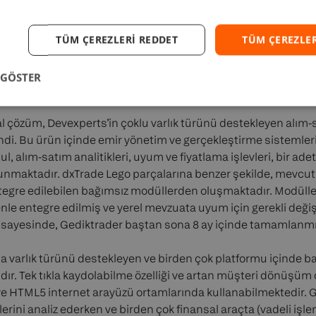
önetim Kurulu Başkan Yardımcısı, Gedik Yatırım
TÜM ÇEREZLERI REDDET
TÜM ÇEREZLER
 GÖSTER
eal çözüm, Devexperts’in çoklu varlık türünü destekleyen alım
ndi. Bu ürün içinde emir yönetim ve gerçekleştirme sistemleri
l, alım-satım analitikleri, uyum ve fiyatlama işlevleri, bir ad
maktadır. dxTrade Lego parçalarına benzer şekilde, mevcut b
entegre edilebilen bağımsız modüllerden oluşmaktadır. Modüller
zenle entegre edilmiş ve yerel mevzuata uyum için gerekli değişi
ı sayesinde, Gediktrader baştan sona 8 ay içinde tamamlanmış
a varlık türünü destekleyen ve birden çok platformu içinde b
ıdır. Tek tıkla kaydolabilme özelliği ve artan müşteri dönüşüm or
 ve HTML5 internet arayüzü ortamlarında kullanabilmektedir. 
lerini analiz ederken ve birden çok finansal araçta (vadeli işle