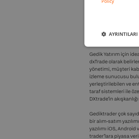
Policy
Onur Topaç, Y
AYRINTILARI
Çözüm
Gedik Yatırım için id
dxTrade olarak belirle
yönetimi, müşteri kabu
izleme sunucusu bulun
yerleştirilebilen ve 
taraf sistemleri ile ö
DXtrade’in akışkanlığ
Gediktrader çok sayıd
bir alım-satım yazılım
yazılımı iOS, Android
trader’lara piyasa veri